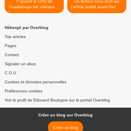
< Quand le CHU de
Un lecteur nous écrit sur
Guadeloupe fait «déraper »
l'article publié avant hier sur
le député Elie Califer !
l'esclavage des blancs. >
Hébergé par Overblog
Top articles
Pages
Contact
Signaler un abus
C.G.U.
Cookies et données personnelles
Préférences cookies
Voir le profil de Edouard Boulogne sur le portail Overblog
Créer un blog sur Overblog
Créer un blog