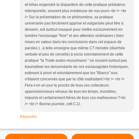
et hélas engendré la disparition de cette pratique prédatrice
intemporelle, souvent plus insidieuse de nos jours.<br /> <br
/> Sur la présentation de ce phénomène, sa pratique
universelle pas forcément apprise et vulgarisée peut être à
dessein, est surtout masqué pour mettre exclusivement en
lumière l'esclavage "Noir" et ses attendus victimaires ( bien
mises en valeur dans les conclusions dans cet espace de
paroles ) , à telle enseigne que même CT ministre (diarrhée
verbale et peu de cervelle) à exclu volontairement de cette
pratique "la Traite arabo-musulmane " ne voulant surtout pas
traumatiser les descendants de ces esclavagistes historiques,
estimant à priori et volontairement que les "Blancs" eux,
n'étaient concernés que par le côté maltraitant !<br /> <br />
Fera-t-on un jour le procès de tous ces collecteurs
approvisionneurs vénaux de tous les temps, invisibles,
impunis et certainement frères de tous ces malheureux ?<br
/> <br /> Bonne journée, cdlt CJJ;
Répondre