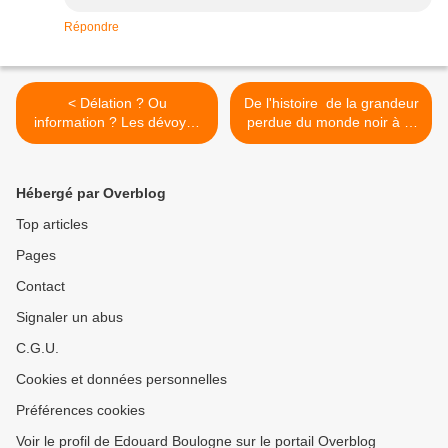
Répondre
< Délation ? Ou
De l'histoire de la grandeur
information ? Les dévoyés
perdue du monde noir à la
qui dénoncent la religion
traite oubliée des esclaves
chrétienne.
blancs aux Antilles ! La
chronique de Jean-Marie
Hébergé par Overblog
NOL. >
Top articles
Pages
Contact
Signaler un abus
C.G.U.
Cookies et données personnelles
Préférences cookies
Voir le profil de Edouard Boulogne sur le portail Overblog