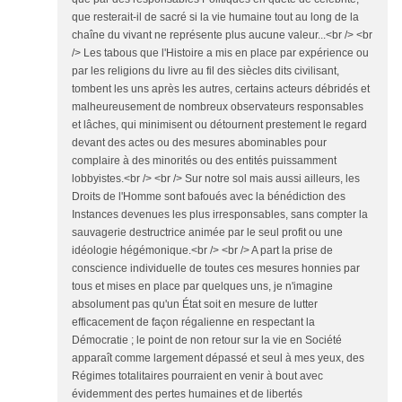
que resterait-il de sacré si la vie humaine tout au long de la
chaîne du vivant ne représente plus aucune valeur...<br /> <br
/> Les tabous que l'Histoire a mis en place par expérience ou
par les religions du livre au fil des siècles dits civilisant,
tombent les uns après les autres, certains acteurs débridés et
malheureusement de nombreux observateurs responsables
et lâches, qui minimisent ou détournent prestement le regard
devant des actes ou des mesures abominables pour
complaire à des minorités ou des entités puissamment
lobbyistes.<br /> <br /> Sur notre sol mais aussi ailleurs, les
Droits de l'Homme sont bafoués avec la bénédiction des
Instances devenues les plus irresponsables, sans compter la
sauvagerie destructrice animée par le seul profit ou une
idéologie hégémonique.<br /> <br /> A part la prise de
conscience individuelle de toutes ces mesures honnies par
tous et mises en place par quelques uns, je n'imagine
absolument pas qu'un État soit en mesure de lutter
efficacement de façon régalienne en respectant la
Démocratie ; le point de non retour sur la vie en Société
apparaît comme largement dépassé et seul à mes yeux, des
Régimes totalitaires pourraient en venir à bout avec
évidemment des pertes humaines et de libertés