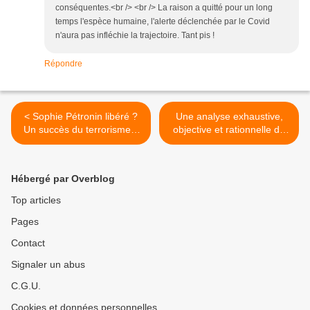
conséquentes.<br /> <br /> La raison a quitté pour un long
temps l'espèce humaine, l'alerte déclenchée par le Covid
n'aura pas infléchie la trajectoire. Tant pis !
Répondre
< Sophie Pétronin libéré ?
Une analyse exhaustive,
Un succès du terrorisme ?
objective et rationnelle de
En fait un bide pour
l'épidémie Covid, par le
Macron.
docteur Zamore, médecin
Guadeloupéen. >
Hébergé par Overblog
Top articles
Pages
Contact
Signaler un abus
C.G.U.
Cookies et données personnelles