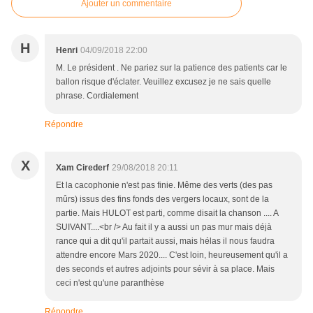
Ajouter un commentaire
H
Henri
04/09/2018 22:00
M. Le président . Ne pariez sur la patience des patients car le
ballon risque d'éclater. Veuillez excusez je ne sais quelle
phrase. Cordialement
Répondre
X
Xam Cirederf
29/08/2018 20:11
Et la cacophonie n'est pas finie. Même des verts (des pas
mûrs) issus des fins fonds des vergers locaux, sont de la
partie. Mais HULOT est parti, comme disait la chanson .... A
SUIVANT....<br /> Au fait il y a aussi un pas mur mais déjà
rance qui a dit qu'il partait aussi, mais hélas il nous faudra
attendre encore Mars 2020.... C'est loin, heureusement qu'il a
des seconds et autres adjoints pour sévir à sa place. Mais
ceci n'est qu'une paranthèse
Répondre