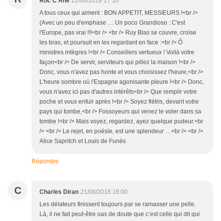
Roc C Ane
22/08/2018 17:10
A tous ceux qui aiment : BON APPETIT, MESSIEURS !<br />
(Avec un peu d'emphase … Un poco Grandioso : C'est
l'Europe, pas vrai !!!<br /> <br /> Ruy Blas se couvre, croise
les bras, et poursuit en les regardant en face :<br /> Ô
ministres intègres !<br /> Conseillers vertueux ! Voilà votre
façon<br /> De servir, serviteurs qui pillez la maison !<br />
Donc, vous n'avez pas honte et vous choisissez l'heure,<br />
L'heure sombre où l'Espagne agonisante pleure !<br /> Donc,
vous n'avez ici pas d'autres intérêts<br /> Que remplir votre
poche et vous enfuir après !<br /> Soyez flétris, devant votre
pays qui tombe,<br /> Fossoyeurs qui venez le voler dans sa
tombe !<br /> Mais voyez, regardez, ayez quelque pudeur.<br
/> <br /> Le rejet, en poésie, est une splendeur …<br /> <br />
Alice Sapritch et Louis de Funès
Répondre
C
Charles Diran
21/08/2018 16:00
Les délateurs finissent toujours par se ramasser une pelle.
Là, il ne fait peut-être oas de doute que c’est celle qui dit qui