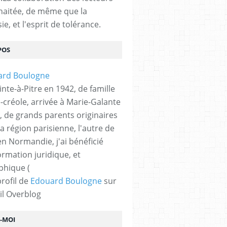
haitée, de même que la
ie, et l'esprit de tolérance.
POS
nte-à-Pitre en 1942, de famille
-créole, arrivée à Marie-Galante
, de grands parents originaires
la région parisienne, l'autre de
n Normandie, j'ai bénéficié
ormation juridique, et
phique (
profil de
Edouard Boulogne
sur
il Overblog
Z-MOI