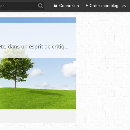
Connexion
+
Créer mon blog
Blog destiné à commenter l'actualité, politique, économique, culturelle, sportive, etc, dans un esprit de critique philosophique, d'esprit chrétien et français.La collaboration des lecteurs est souhaitée, de même que la courtoisie, et l'esprit de tolérance.