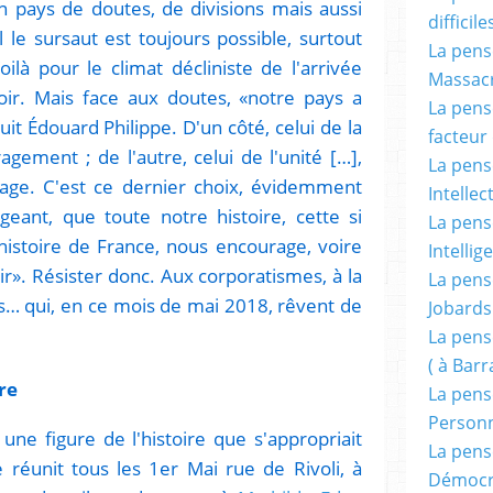
 pays de doutes, de divisions mais aussi
difficile
l le sursaut est toujours possible, surtout
La pensé
ilà pour le climat décliniste de l'arrivée
Massacr
r. Mais face aux doutes, «notre pays a
La pensé
it Édouard Philippe. D'un côté, celui de la
facteur d
agement ; de l'autre, celui de l'unité […],
La pensé
rage. C'est ce dernier choix, évidemment
Intellec
igeant, que toute notre histoire, cette si
La pensé
e histoire de France, nous encourage, voire
Intellig
ir». Résister donc. Aux corporatismes, à la
La pensé
es… qui, en ce mois de mai 2018, rêvent de
Jobards
La pensé
( à Bar
ire
La pens
Person
 une figure de l'histoire que s'appropriait
La pens
e réunit tous les 1er Mai rue de Rivoli, à
Démocr