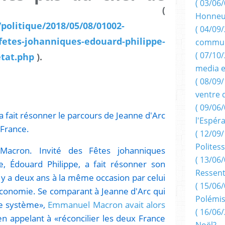
État
( 03/06/
(
Honneu
/politique/2018/05/08/01002-
( 04/09/
fetes-johanniques-edouard-philippe-
commun
( 07/10
etat.php
).
media e
( 08/09/
ventre 
( 09/06/
a fait résonner le parcours de Jeanne d'Arc
l'Espér
 France.
( 12/09/
Politess
acron. Invité des Fêtes johanniques
( 13/06/
e, Édouard Philippe, a fait résonner son
Ressent
l y a deux ans à la même occasion par celui
( 15/06/
'Économie. Se comparant à Jeanne d'Arc qui
Polémis
e système»,
Emmanuel Macron avait alors
( 16/06/
en appelant à «réconcilier les deux France
Noël?