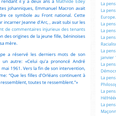
e rendant il y a deux ans à
Mathilde Edey
La pensé
êtes johanniques, Emmanuel Macron avait
La pensé
ndre ce symbole au Front national. Cette
Europe.
ur incarner Jeanne d'Arc, , avait subi sur les
La pensé
t de commentaires injurieux des tenants
La pensé
n des origines de la jeune fille, béninoises
La pensé
 sa mère.
Racialis
La pensé
ippe a réservé les derniers mots de son
janvier 
nt un autre: «Celui qu'a prononcé André
La pens
8 mai 1961. Vers la fin de son intervention,
Démocr
ame: “Que les filles d'Orléans continuent à
La pensé
e ressemblent, toutes te ressemblent.”»
Philoso
La pens
Hé!Héé
La pensé
Maçonn