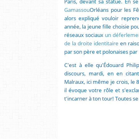
Paris, devant sa statue. En s
Gamassou
Orléans pour les F
alors expliqué vouloir repre
année, la jeune fille choisie po
réseaux sociaux
un déferlemen
de la droite identitaire
en raiso
par son père et polonaises par
C'est à elle qu'Édouard Phil
discours, mardi, en en cita
Malraux, ici même je crois, le 
il évoque votre rôle et s'excl
t'incarner à ton tour! Toutes s