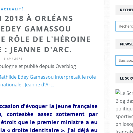
ACTUALITÉ.
RECHE
I 2018 À ORLÉANS
 EDEY GAMASSOU
LE RÔLE DE L'HÉROINE
NEWSL
 : JEANNE D'ARC.
8 MAI 2018
ulogne et publié depuis Overblog
LE SC
Blog de
occasion d'évoquer la jeune française
politiq
, contestée assez sottement par
sportive
t étroit que le premier ministre a eu
philoso
la « droite identitaire ». J'ai déjà eu
françai