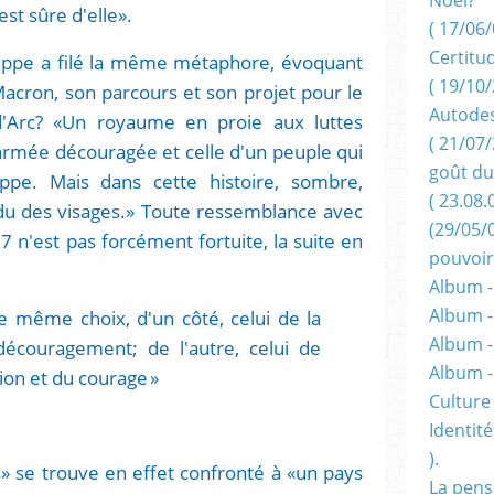
est sûre d'elle».
( 17/06/
Certitu
lippe a filé la même métaphore, évoquant
( 19/10/
acron, son parcours et son projet pour le
Autodes
'Arc? «Un royaume en proie aux luttes
( 21/07/
e armée découragée et celle d'un peuple qui
goût du
ippe. Mais dans cette histoire, sombre,
( 23.08.
endu des visages.» Toute ressemblance avec
(29/05/
17 n'est pas forcément fortuite, la suite en
pouvoir
Album -
Album -
e même choix, d'un côté, celui de la
Album -
 découragement; de l'autre, celui de
Album 
tion et du courage »
Culture 
Identité
).
» se trouve en effet confronté à «un pays
La pens