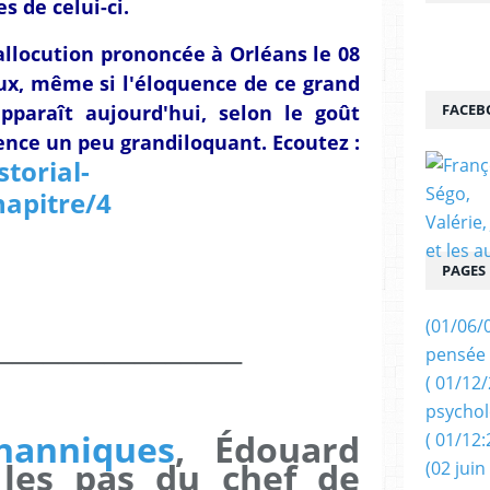
s de celui-ci.
allocution prononcée à Orléans le 08
ux, même si l'éloquence de ce grand
pparaît aujourd'hui, selon le goût
FACEB
ence un peu grandiloquant. Ecoutez :
storial-
hapitre/4
PAGES
(01/06/
________________
pensée 
( 01/12
psychol
hanniques
, Édouard
( 01/12:
 les pas du chef de
(02 juin