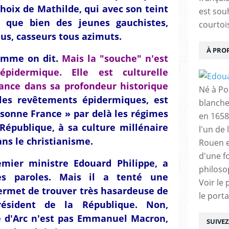
choix de Mathilde, qui avec son teint
est sou
e que bien des jeunes gauchistes,
courtois
s, casseurs tous azimuts.
À PRO
comme on dit.
Mais la "souche" n'est
épidermique. Elle est culturelle
rance dans sa profondeur historique
Né à Poi
les revêtements épidermiques, est
blanche
rsonne France » par delà les régimes
en 1658
République, à sa culture millénaire
l'un de 
ns le christianisme.
Rouen e
d'une f
emier ministre Edouard Philippe, a
philoso
es paroles. Mais il a tenté une
Voir le 
permet de trouver très hasardeuse de
le porta
résident de la République. Non,
e d'Arc n'est pas Emmanuel Macron,
SUIVE