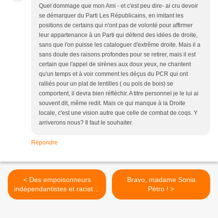
Quel dommage que mon Ami - et c'est peu dire- ai cru devoir
se démarquer du Parti Les Républicains, en imitant les
positions de certains qui n'ont pas de volonté pour affirmer
leur appartenance à un Parti qui défend des idées de droite,
sans que l'on puisse les cataloguer d'extrême droite. Mais il a
sans doute des raisons profondes pour se retirer, mais il est
certain que l'appel de sirènes aux doux yeux, ne chantent
qu'un temps et à voir comment les déçus du PCR qui ont
ralliés pour un plat de lentilles ( ou pois de bois) se
comportent, il devra bien réfléchir. A titre personnel je le lui ai
souvent dit, même redit. Mais ce qui manque à la Droite
locale, c'est une vision autre que celle de combat de coqs. Y
arriverons nous? Il faut le souhaiter.
Répondre
< Des empoisonneurs
Bravo, madame Sonia
indépendantistes et racistes
Pétro ! >
au tribunal de P-à-P, contre
la France.