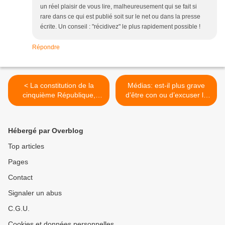
un réel plaisir de vous lire, malheureusement qui se fait si
rare dans ce qui est publié soit sur le net ou dans la presse
écrite. Un conseil : "récidivez" le plus rapidement possible !
Répondre
< La constitution de la
Médias: est-il plus grave
cinquième République,
d’être con ou d’excuser la
sous Macron, où le Manuel
burqa? >
des Castors juniors !
Hébergé par Overblog
Top articles
Pages
Contact
Signaler un abus
C.G.U.
Cookies et données personnelles