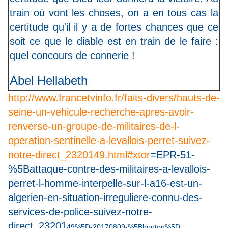
train où vont les choses, on a en tous cas la
certitude qu'il il y a de fortes chances que ce
soit ce que le diable est en train de le faire :
quel concours de connerie !
Abel Hellabeth
http://www.francetvinfo.fr/faits-divers/hauts-de-
seine-un-vehicule-recherche-apres-avoir-
renverse-un-groupe-de-militaires-de-l-
operation-sentinelle-a-levallois-perret-suivez-
notre-direct_2320149.html#xtor
=EPR-51-
%5Battaque-contre-des-militaires-a-levallois-
perret-l-homme-interpelle-sur-l-a16-est-un-
algerien-en-situation-irreguliere-connu-des-
services-de-police-suivez-notre-
direct_23201
49%5D-20170809-%5Bbouton%5D