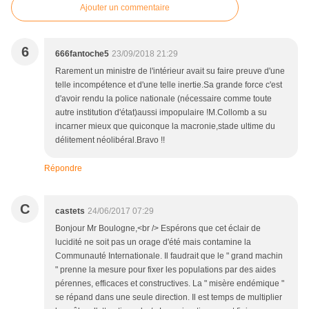
Ajouter un commentaire
6
666fantoche5
23/09/2018 21:29
Rarement un ministre de l'intérieur avait su faire preuve d'une
telle incompétence et d'une telle inertie.Sa grande force c'est
d'avoir rendu la police nationale (nécessaire comme toute
autre institution d'état)aussi impopulaire !M.Collomb a su
incarner mieux que quiconque la macronie,stade ultime du
délitement néolibéral.Bravo !!
Répondre
C
castets
24/06/2017 07:29
Bonjour Mr Boulogne,<br /> Espérons que cet éclair de
lucidité ne soit pas un orage d'été mais contamine la
Communauté Internationale. Il faudrait que le " grand machin
" prenne la mesure pour fixer les populations par des aides
pérennes, efficaces et constructives. La " misère endémique "
se répand dans une seule direction. Il est temps de multiplier