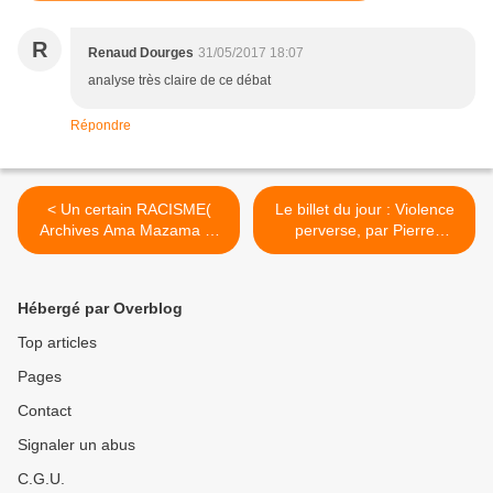
R
Renaud Dourges
31/05/2017 18:07
analyse très claire de ce débat
Répondre
< Un certain RACISME(
Le billet du jour : Violence
Archives Ama Mazama et
perverse, par Pierre
Brothers Jimmy ) : Quand
Desproges. >
de RFO-Guadeloupe, à
Guadeloupe 1 ère le
Hébergé par Overblog
racialisme prospère.
Top articles
Pages
Contact
Signaler un abus
C.G.U.