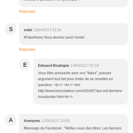
Répondre
S
solal
13/04/2017 01:04
#FakeNews Vous devriez avoir honte!
Répondre
E
Edouard Boulogne
13/04/2017 01:59
Vous êtes amusants avec vos "fakes", pseudo
argument tout fait pour éviter de se remettre en
question. <br /> <br /> Voir :
http://www.lescrutateur.com/2016/07/qui-est-derriere-
hoaxbuster.html<br />
A
Anonyme
12/04/2017 23:05
fMessage de Facebook : "Méfiez-vous des titres. Les fausses