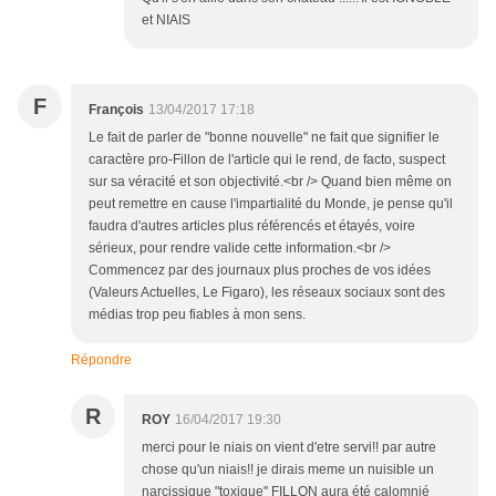
et NIAIS
F
François
13/04/2017 17:18
Le fait de parler de "bonne nouvelle" ne fait que signifier le
caractère pro-Fillon de l'article qui le rend, de facto, suspect
sur sa véracité et son objectivité.<br /> Quand bien même on
peut remettre en cause l'impartialité du Monde, je pense qu'il
faudra d'autres articles plus référencés et étayés, voire
sérieux, pour rendre valide cette information.<br />
Commencez par des journaux plus proches de vos idées
(Valeurs Actuelles, Le Figaro), les réseaux sociaux sont des
médias trop peu fiables à mon sens.
Répondre
R
ROY
16/04/2017 19:30
merci pour le niais on vient d'etre servi!! par autre
chose qu'un niais!! je dirais meme un nuisible un
narcissique "toxique" FILLON aura été calomnié