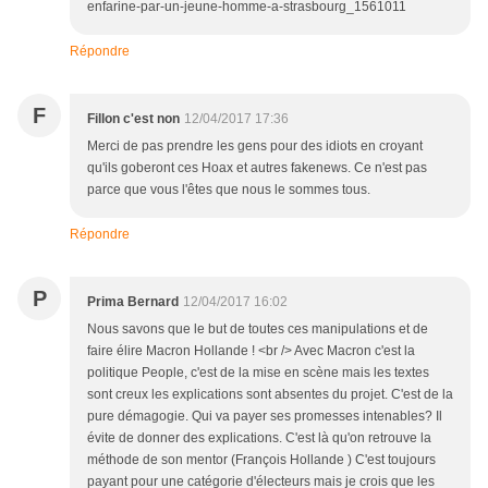
enfarine-par-un-jeune-homme-a-strasbourg_1561011
Répondre
F
Fillon c'est non
12/04/2017 17:36
Merci de pas prendre les gens pour des idiots en croyant
qu'ils goberont ces Hoax et autres fakenews. Ce n'est pas
parce que vous l'êtes que nous le sommes tous.
Répondre
P
Prima Bernard
12/04/2017 16:02
Nous savons que le but de toutes ces manipulations et de
faire élire Macron Hollande ! <br /> Avec Macron c'est la
politique People, c'est de la mise en scène mais les textes
sont creux les explications sont absentes du projet. C'est de la
pure démagogie. Qui va payer ses promesses intenables? Il
évite de donner des explications. C'est là qu'on retrouve la
méthode de son mentor (François Hollande ) C'est toujours
payant pour une catégorie d'électeurs mais je crois que les