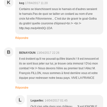
K
keg
17/04/2017 11:20
Certains se blanchissent sous le harnais et d'autres seraient
le harnais.Pas de quoi se tailler un costard au nom d'une
croix fut-elle Fillonnienne... C'est dur de gravir le goal-Gotha
du gratin! quelle couronne d'épines!<br /> <br />
http://wp.me/p4Im0Q-1DA
Répondre
B
BENAYOUN
13/04/2017 22:26
Il est évident qu'il ne pouvait qu'être blanchi ! Il est innocent et
ils se sont tous jeter sur lui, je trouve cela immoral ! D'où mon
combat !<br /> Nous devons l'élire au premier tout ! Allez M.
François FILLON, nous sommes à fond derrière vous et votre
équipe pour redresser notre beau pays. VIVE LA FRANCE
Répondre
L
Leguellec
14/04/2017 01:45
Qu'il s'en aille dans son château ......'Il est IGNOBLE