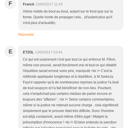
F
Franck
13/04/2017 11:43
Article risible de bout au bout, autant sur le fond que sur la
forme. Quelle honte de propager cela... (d'autant plus qu'il
n'est plus d'actualité).
Répondre
E
ETZOL
13/04/2017 03:44
Ce qui est surprenant c'est que tout ce qui enfonce M. Fillon,
même non prouvé, serait forcément vrai et tout ce qui rétablit
l'équilibre serait erroné voire pire, manipulé.<br /> C'est la
méthode appliquée longtemps et à répétition, à M Sarkozy.
Faut-il rappeler qu'à de nombreuses reprises la justice l'a lavé
de tout soupçon et l'a fait bénéficier de non-lieu. Pourtant,
cela n'empêchait pas certains médias de parler encore et
toujours des "affaires"...<br /> Selon certains commentaires,
même si la justice ne retenait aucune charge , cela signifierait
simplement que le prouver était très difficile. Donc l'homme
est déjà condamné, avant même d'être jugé ! Malgré la
présomption d'innocence ! <br /> Et bien entendu la sanction