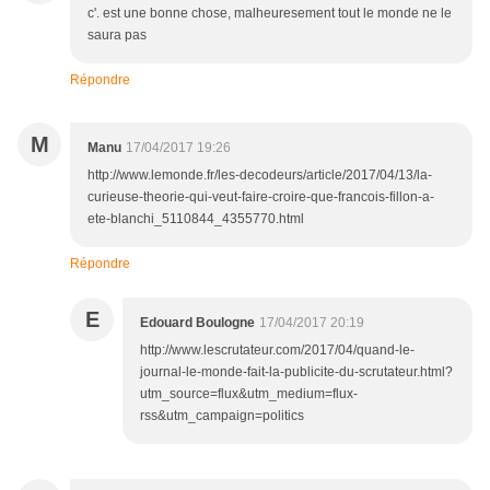
c'. est une bonne chose, malheuresement tout le monde ne le
saura pas
Répondre
M
Manu
17/04/2017 19:26
http://www.lemonde.fr/les-decodeurs/article/2017/04/13/la-
curieuse-theorie-qui-veut-faire-croire-que-francois-fillon-a-
ete-blanchi_5110844_4355770.html
Répondre
E
Edouard Boulogne
17/04/2017 20:19
http://www.lescrutateur.com/2017/04/quand-le-
journal-le-monde-fait-la-publicite-du-scrutateur.html?
utm_source=flux&utm_medium=flux-
rss&utm_campaign=politics