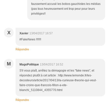
faussement accusé les bobos gauchistes les médias
(pas tous heureusement ont trop peur pour leurs
privilèges!!
X
Xavier
13/04/2017 16:57
#FakeNews !!!!!!!
Répondre
M
MagoPolitique
13/04/2017 16:52
S'il vous plaît, arrêtez la démagogie et les "fake news", et
répondez plutôt à cet article : http://www.lemonde.fr/les-
decodeurs/article/2017/04/13/la-curieuse-theorie-qui-veut-
faire-croire-que-francois-fillon-a-ete-
blanchi_5110844_4355770.html
Répondre