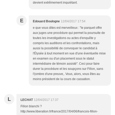
devient extrêmement inquiétant.
E
Edouard Boulogne
12/04/2017 17:54
e que vous dites est merveilleux : "le parquet offre
aux juges une procédure qui permet la poursuite de
toutes les investigations ou actes d'enquête y
compris les auditions et les confrontations, mais
aussi la possibilité de convoquer le candidat à
l'Élysée à tout moment en vue d'une éventuelle mise
en examen ou d'un placement sous le statut
intermédiaire de témoin assisté". Ceci pour faire
durer la procédure et les soupçons sur Fillon, sans
l'(ombre d'une preuve,. Vous, alors, vous êtes au
moins président de la cours de cassation.
L
LECHAT
12/04/2017 17:37
Fillon blanchi ?
http://www.liberation.fr/france/2017/04/06/francois-fillon-