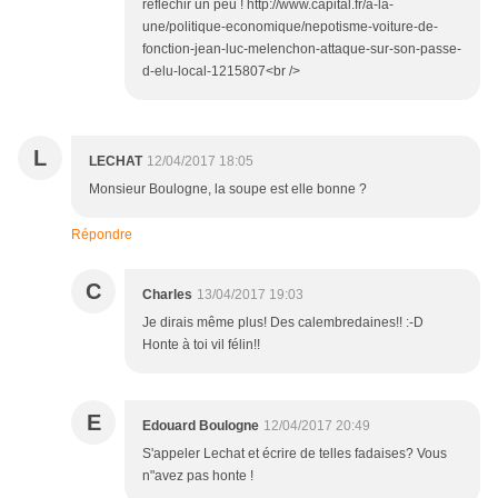
réfléchir un peu ! http://www.capital.fr/a-la-
une/politique-economique/nepotisme-voiture-de-
fonction-jean-luc-melenchon-attaque-sur-son-passe-
d-elu-local-1215807<br />
L
LECHAT
12/04/2017 18:05
Monsieur Boulogne, la soupe est elle bonne ?
Répondre
C
Charles
13/04/2017 19:03
Je dirais même plus! Des calembredaines!! :-D
Honte à toi vil félin!!
E
Edouard Boulogne
12/04/2017 20:49
S'appeler Lechat et écrire de telles fadaises? Vous
n"avez pas honte !