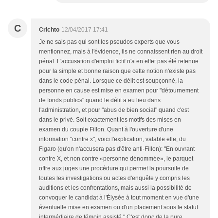
C
Crichto
12/04/2017 17:41
Je ne sais pas qui sont les pseudos experts que vous
mentionnez, mais à l'évidence, ils ne connaissent rien au droit
pénal. L'accusation d'emploi fictif n'a en effet pas été retenue
pour la simple et bonne raison que cette notion n'existe pas
dans le code pénal. Lorsque ce délit est soupçonné, la
personne en cause est mise en examen pour "détournement
de fonds publics" quand le délit a eu lieu dans
l'administration, et pour "abus de bien social" quand c'est
dans le privé. Soit exactement les motifs des mises en
examen du couple Fillon. Quant à l'ouverture d'une
information "contre x", voici l'explication, valable elle, du
Figaro (qu'on n'accusera pas d'être anti-Fillon): "En ouvrant
contre X, et non contre «personne dénommée», le parquet
offre aux juges une procédure qui permet la poursuite de
toutes les investigations ou actes d'enquête y compris les
auditions et les confrontations, mais aussi la possibilité de
convoquer le candidat à l'Élysée à tout moment en vue d'une
éventuelle mise en examen ou d'un placement sous le statut
intermédiaire de témoin assisté." C'est donc de la pure