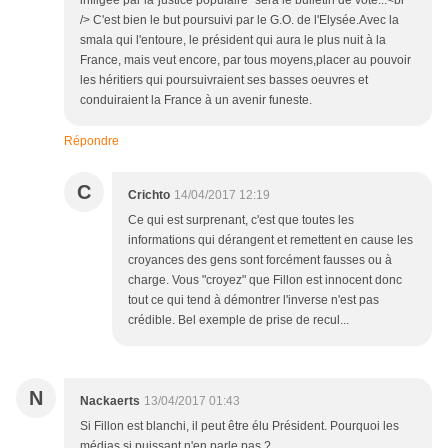
infligée par la"justice populaire" sera le bulletin de vote...<br
/> C'est bien le but poursuivi par le G.O. de l'Elysée.Avec la
smala qui l'entoure, le président qui aura le plus nuit à la
France, mais veut encore, par tous moyens,placer au pouvoir
les héritiers qui poursuivraient ses basses oeuvres et
conduiraient la France à un avenir funeste.
Répondre
C
Crichto
14/04/2017 12:19
Ce qui est surprenant, c'est que toutes les
informations qui dérangent et remettent en cause les
croyances des gens sont forcément fausses ou à
charge. Vous "croyez" que Fillon est innocent donc
tout ce qui tend à démontrer l'inverse n'est pas
crédible. Bel exemple de prise de recul...
N
Nackaerts
13/04/2017 01:43
Si Fillon est blanchi, il peut être élu Président. Pourquoi les
médias si puissant n'en parle pas ?