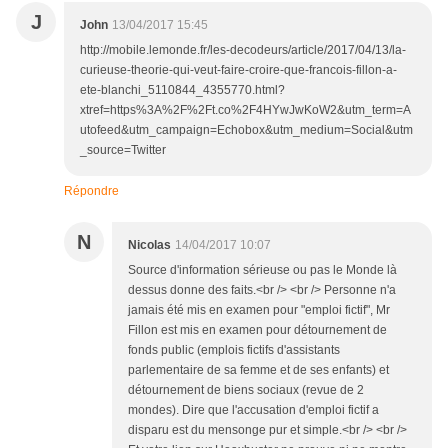
J
John
13/04/2017 15:45
http://mobile.lemonde.fr/les-decodeurs/article/2017/04/13/la-
curieuse-theorie-qui-veut-faire-croire-que-francois-fillon-a-
ete-blanchi_5110844_4355770.html?
xtref=https%3A%2F%2Ft.co%2F4HYwJwKoW2&utm_term=A
utofeed&utm_campaign=Echobox&utm_medium=Social&utm
_source=Twitter
Répondre
N
Nicolas
14/04/2017 10:07
Source d'information sérieuse ou pas le Monde là
dessus donne des faits.<br /> <br /> Personne n'a
jamais été mis en examen pour "emploi fictif", Mr
Fillon est mis en examen pour détournement de
fonds public (emplois fictifs d'assistants
parlementaire de sa femme et de ses enfants) et
détournement de biens sociaux (revue de 2
mondes). Dire que l'accusation d'emploi fictif a
disparu est du mensonge pur et simple.<br /> <br />