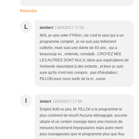
Répondre
L
lambert
13/04/2017 17:52
MOi, je vais voter F.Fillon, car c'est le seul qui a un
programme complet , je ne suis pas tellement
cultivée, mais suis une dame de 83 ans , qui a
beaucoup vu , entendu, constaté ; CROYEZ MOI,
LES AUTRES SONT NULS; idem aux explications de
Hollande répondant à des enfants , et bien je suis
sure qu'ils n'ont rien compris . pas d'hésitation::
FILLON pour nous sortir de la m...ouise
I
imbert
12/04/2017 17:00
Emploi fictif ou pas, M. FILLOn a le programme le
plus cohérent de tous!!! Aucune démagogie, aucune
utopie et un certain courage dans une nnonce de
mesures forcément impopulaires mais autre ment
plus courageuses que le programme plus que flou