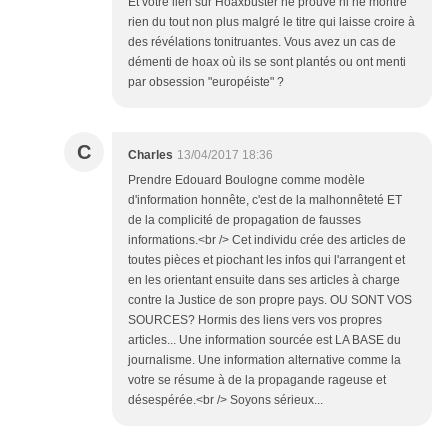
Et votre lien sur Hoaxbuster ne prouve ni ne montre
rien du tout non plus malgré le titre qui laisse croire à
des révélations tonitruantes. Vous avez un cas de
démenti de hoax où ils se sont plantés ou ont menti
par obsession "européiste" ?
C
Charles
13/04/2017 18:36
Prendre Edouard Boulogne comme modèle
d'information honnête, c'est de la malhonnêteté ET
de la complicité de propagation de fausses
informations.<br /> Cet individu crée des articles de
toutes pièces et piochant les infos qui l'arrangent et
en les orientant ensuite dans ses articles à charge
contre la Justice de son propre pays. OU SONT VOS
SOURCES? Hormis des liens vers vos propres
articles... Une information sourcée est LA BASE du
journalisme. Une information alternative comme la
votre se résume à de la propagande rageuse et
désespérée.<br /> Soyons sérieux...