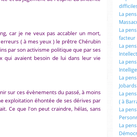
difficile
La pensé
Massacr
La pensé
ong, car je ne veux pas accabler un mort,
facteur d
 erreurs ( à mes yeux ) le prêtre Chérubin
La pensé
oins par son activisme politique que par ses
Intellec
 qui avaient besoin de lui dans leur vie
La pensé
Intellig
La pensé
Jobards
enir sur ces évènements du passé, à moins
La pensé
une exploitation éhontée de ses dérives par
( à Bar
sait. Ce que l'on peut craindre, hélas, sans
La pens
Person
La pens
Démocr