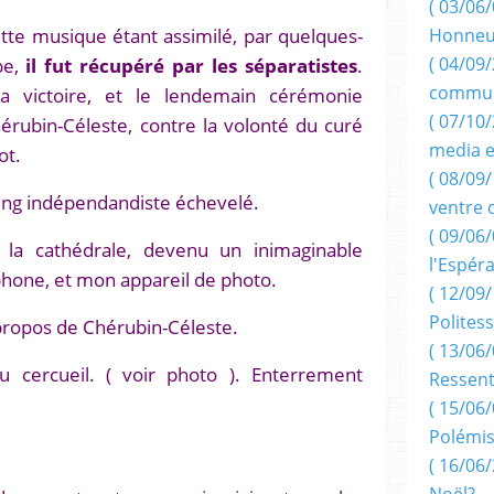
( 03/06/
tte musique étant assimilé, par quelques-
Honneu
pe,
il fut récupéré par les séparatistes
.
( 04/09/
commun
la victoire, et le lendemain cérémonie
( 07/10
érubin-Céleste, contre la volonté du curé
media e
ot.
( 08/09/
ing indépendandiste échevelé.
ventre 
( 09/06/
e la cathédrale, devenu un inimaginable
l'Espér
one, et mon appareil de photo.
( 12/09/
Politess
 propos de Chérubin-Céleste.
( 13/06/
u cercueil. ( voir photo ). Enterrement
Ressent
( 15/06/
Polémis
( 16/06/
Noël?