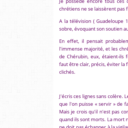
Je possède encore tous ces d
chrétiens ne se laissèrent pas f
A la télévision ( Guadeloupe 1
sobre, évoquant son soutien a
En effet, il pensait probable
l'immense majorité, et les chr
de Chérubin, eux, étaient-ils f
faut être clair, précis, éviter l
clichés.
J'écris ces lignes sans colère. 
que l'on puisse « servir » de f
Mais je crois qu'il n'est pas 
quand ils sont morts. La mort n'
ne doit pas échapper à la vigila