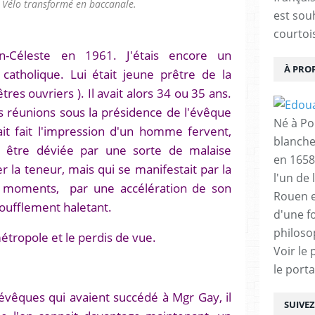
 Vélo transformé en baccanale.
est sou
courtois
n-Céleste en 1961. J'étais encore un
À PRO
 catholique. Lui était jeune prêtre de la
res ouvriers ). Il avait alors 34 ou 35 ans.
s réunions sous la présidence de l'évêque
Né à Poi
ait fait l'impression d'un homme fervent,
blanche
t être déviée par une sorte de malaise
en 1658
r la teneur, mais qui se manifestait par la
l'un de 
 moments, par une accélération de son
Rouen e
oufflement haletant.
d'une f
philoso
étropole et le perdis de vue.
Voir le 
le porta
 évêques qui avaient succédé à Mgr Gay, il
SUIVE