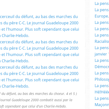
La pensé
La pensé
Europe.
La pensé
La pensé
La pensé
Racialis
La pensé
janvier 
La pens
Démocr
La pensé
Philoso
La pens
Hé!Héé
il du défunt, au bas des marches du choeur. 4 et 5 )
La pensé
 journal Guadeloupe 2000 combatit aussi par la
Maçonn
soft cependant que celui d'un Charlie-Hebdo.