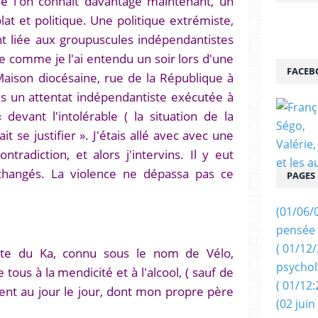
e l'on connait davantage maintenant, un
t et politique. Une politique extrémiste,
nt liée aux groupuscules indépendantistes
 comme je l'ai entendu un soir lors d'une
FACEB
Maison diocésaine, rue de la République à
ès un attentat indépendantiste exécutée à
devant l'intolérable ( la situation de la
t se justifier ». J'étais allé avec avec une
ntradiction, et alors j'intervins. Il y eut
hangés. La violence ne dépassa pas ce
PAGES
(01/06/
pensée 
( 01/12
liste du Ka, connu sous le nom de Vélo,
psychol
tous à la mendicité et à l'alcool, ( sauf de
( 01/12:
ent au jour le jour, dont mon propre père
(02 juin