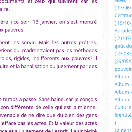
ocuments, et ceux qui suivirent, car les
( 17/06/
aire.
Certitu
ère ) ce soir, 13 janvier, on s'est montré
( 19/10/
ux pauvres.
Autodes
( 21/07/
ment les servir. Mais les autres prêtres,
goût du
étiens qui n'admettaient pas les méthodes
( 23.08.
roids, rigides, indifférents aux pauvres? Il
(29/05/
a fuite et la banalisation du jugement par des
pouvoir
Album -
Album -
Album -
Le temps a passé. Sans haine, car je conçois
Album 
açon différente de celle qui est la mienne.
Culture 
convenable de ne dire que du bien des gens
Identité
efface pas les actes. Et la valeur des actes
).
La pens
nce et au jugement de l'esprit. La sincérité