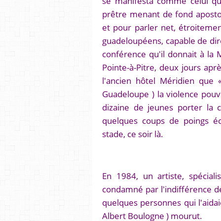
se manifesta comme celui qu
prêtre menant de fond apostola
et pour parler net, étroiteme
guadeloupéens, capable de dire
conférence qu'il donnait à la 
Pointe-à-Pitre, deux jours apr
l'ancien hôtel Méridien que « 
Guadeloupe ) la violence pouvai
dizaine de jeunes porter la co
quelques coups de poings éc
stade, ce soir là.
En 1984, un artiste, spécia
condamné par l'indifférence de 
quelques personnes qui l'aidai
Albert Boulogne ) mourut.