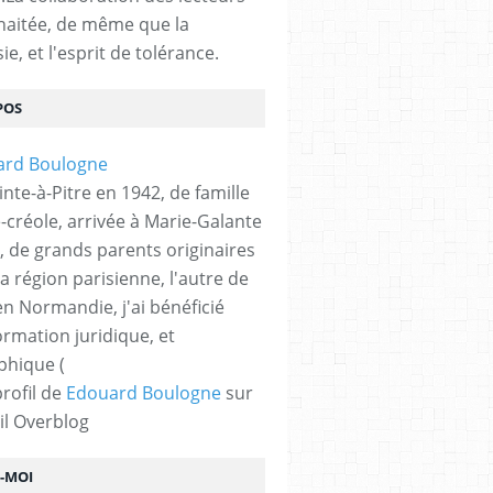
haitée, de même que la
ie, et l'esprit de tolérance.
POS
nte-à-Pitre en 1942, de famille
-créole, arrivée à Marie-Galante
, de grands parents originaires
la région parisienne, l'autre de
n Normandie, j'ai bénéficié
ormation juridique, et
phique (
profil de
Edouard Boulogne
sur
il Overblog
Z-MOI