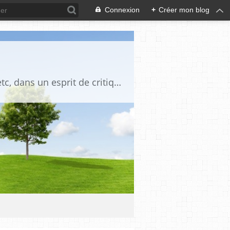
Connexion
+
Créer mon blog
Blog destiné à commenter l'actualité, politique, économique, culturelle, sportive, etc, dans un esprit de critique philosophique, d'esprit chrétien et français.La collaboration des lecteurs est souhaitée, de même que la courtoisie, et l'esprit de tolérance.