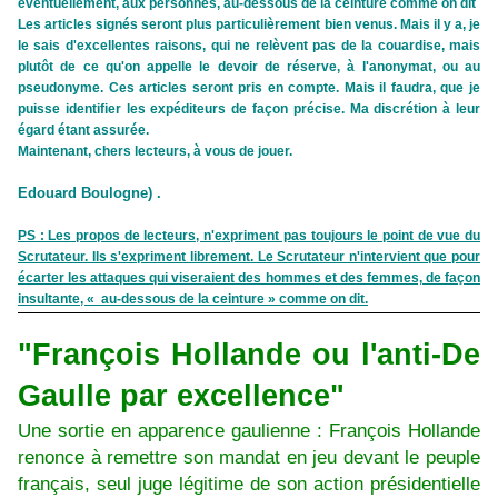
éventuellement, aux personnes, au-dessous de la ceinture comme on dit
Les articles signés seront plus particulièrement bien venus. Mais il y a, je
le sais d'excellentes raisons, qui ne relèvent pas de la couardise, mais
plutôt de ce qu'on appelle le devoir de réserve, à l'anonymat, ou au
pseudonyme. Ces articles seront pris en compte. Mais il faudra, que je
puisse identifier les expéditeurs de façon précise. Ma discrétion à leur
égard étant assurée.
Maintenant, chers lecteurs, à vous de jouer.
Edouard Boulogne) .
PS : Les propos de lecteurs, n'expriment pas toujours le point de vue du
Scrutateur. Ils s'expriment librement. Le Scrutateur n'intervient que pour
écarter les attaques qui viseraient des hommes et des femmes, de façon
insultante, « au-dessous de la ceinture » comme on dit.
"François Hollande ou l'anti-De
Gaulle par excellence"
Une sortie en apparence gaulienne : François Hollande
renonce à remettre son mandat en jeu devant le peuple
français, seul juge légitime de son action présidentielle