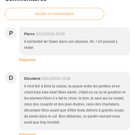
Ajouter un commentaire
P
Pierre
02/12/2016 20:59
Il est tombé tel Satan dans son abymes. Ah..! s'il pouvait y
rester.
Répondre
D
Dissident
02/12/2016 15:06
Il s'est tiré à fond la caisse, la queue entre les jambes et en
criant kaie kaie kaie! Mais dame, c'était ou ca ou le goudron et
les plumes! Alors il a fait le choix, le bon, le seul qui lui restait,
celui des couards et des jean-foutres, celui des charlatans,
décamper illico avant que d'être foutu dehors à grands coups
de pieds dans le cul. Bon débarras, ce pantin navrant nous
avait que trop humilié.
Répondre