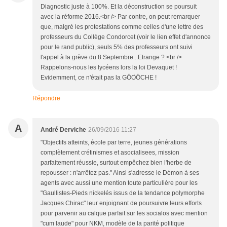
Diagnostic juste à 100%. Et la déconstruction se poursuit
avec la réforme 2016.<br /> Par contre, on peut remarquer
que, malgré les protestations comme celles d'une lettre des
professeurs du Collège Condorcet (voir le lien effet d'annonce
pour le rand public), seuls 5% des professeurs ont suivi
l'appel à la grève du 8 Septembre...Etrange ? <br />
Rappelons-nous les lycéens lors la loi Devaquet !
Evidemment, ce n'était pas la GÖÖÖCHE !
Répondre
A
André Derviche
26/09/2016 11:27
"Objectifs atteints, école par terre, jeunes générations
complètement crétinismes et asocialisees, mission
parfaitement réussie, surtout empêchez bien l'herbe de
repousser : n'arrêtez pas." Ainsi s'adresse le Démon à ses
agents avec aussi une mention toute particulière pour les
"Gaullistes-Pieds nickelés issus de la tendance polymorphe
Jacques Chirac" leur enjoignant de poursuivre leurs efforts
pour parvenir au calque parfait sur les socialos avec mention
"cum laude" pour NKM, modèle de la parité politique