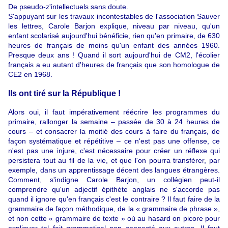
De pseudo-z'intellectuels sans doute.
S'appuyant sur les travaux incontestables de l'association Sauver
les lettres, Carole Barjon explique, niveau par niveau, qu'un
enfant scolarisé aujourd'hui bénéficie, rien qu'en primaire, de 630
heures de français de moins qu'un enfant des années 1960.
Presque deux ans ! Quand il sort aujourd'hui de CM2, l'écolier
français a eu autant d'heures de français que son homologue de
CE2 en 1968.
Ils ont tiré sur la République !
Alors oui, il faut impérativement réécrire les programmes du
primaire, rallonger la semaine – passée de 30 à 24 heures de
cours – et consacrer la moitié des cours à faire du français, de
façon systématique et répétitive – ce n'est pas une offense, ce
n'est pas une injure, c'est nécessaire pour créer un réflexe qui
persistera tout au fil de la vie, et que l'on pourra transférer, par
exemple, dans un apprentissage décent des langues étrangères.
Comment, s'indigne Carole Barjon, un collégien peut-il
comprendre qu'un adjectif épithète anglais ne s'accorde pas
quand il ignore qu'en français c'est le contraire ? Il faut faire de la
grammaire de façon méthodique, de la « grammaire de phrase »,
et non cette « grammaire de texte » où au hasard on picore pour
expliquer tel fait grammatical non connecté aux autres. Il faut