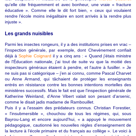
qu'elle cite fréquemment et avec bonheur, une vraie « fracture
éducative ». Comme elle le dit fort bien, « ceux qui voulaient
rendre l'école moins inégalitaire en sont arrivés à la rendre plus
injuste ».
Les grands nuisibles
Parmi les insectes rongeurs, il y a des institutions prises en vrac –
l'inspection générale, par exemple, dont Chevènement confiait
déjà à
Sophie Coignard
il y a cinq ans : « Quand j'étais ministre
de l'Éducation nationale, j'ai tout de suite vu que la moitié des
inspecteurs généraux étaient à pendre, et l'autre à fusiller. » Je
ne suis pas si catégorique – j'en ai connu, comme Pascal Charvet
ou Anne Armand, qui tâchaient de protéger les enseignants
entrés en résistance contre les bonnes intentions mortelles des
ministères successifs. Mais le fait est que l'inspection générale de
Katherine Weinland, d'Anne Vibert valait son pesant d'arsenic,
comme le disait jadis madame de Rambouillet.
Puis il y a l'essaim des prédateurs connus. Christian Forestier,
« l'insubmersible », chouchou de tous les régimes, qui, sous
Bayrou-Lang et encore aujourd'hui, « a appuyé le mouvement
pédagogique, cautionné les nouvelles règles d'enseignement de
la lecture à l'école primaire et du français au collège ». Le voici à