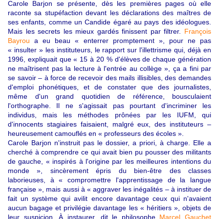
Carole Barjon se présente, dès les premières pages où elle
raconte sa stupéfaction devant les déclarations des maîtres de
ses enfants, comme un Candide égaré au pays des idéologues.
Mais les secrets les mieux gardés finissent par filtrer.
François
Bayrou
a eu beau « enterrer promptement », pour ne pas
« insulter » les instituteurs, le rapport sur l'illettrisme qui, déjà en
1996, expliquait que « 15 à 20 % d'élèves de chaque génération
ne maîtrisent pas la lecture à l'entrée au collège », ça a fini par
se savoir – à force de recevoir des mails illisibles, des demandes
d'emploi phonétiques, et de constater que des journalistes,
même d'un grand quotidien de référence, bousculaient
l'orthographe. Il ne s'agissait pas pourtant d'incriminer les
individus, mais les méthodes prônées par les IUFM, qui
d'innocents stagiaires faisaient, malgré eux, des instituteurs –
heureusement camouflés en « professeurs des écoles ».
Carole Barjon n'instruit pas le dossier, a priori, à charge. Elle a
cherché à comprendre ce qui avait bien pu pousser des militants
de gauche, « inspirés à l'origine par les meilleures intentions du
monde », sincèrement épris du bien-être des classes
laborieuses, à « compromettre l'apprentissage de la langue
française », mais aussi à « aggraver les inégalités – à instituer de
fait un système qui avilit encore davantage ceux qui n'avaient
aucun bagage et privilégie davantage les « héritiers », objets de
leur suspicion. À instaurer, dit le philosophe
Marcel Gauchet