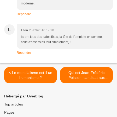
moderne.
Répondre
L
Livia
25/09/2016 17:20
Ils ont tous des sales têtes, la tête de l'emploie en somme,
celle d'assassins tout simplement, !
Répondre
< Le mondialisme est-il un
Qui est Jean-Frédéric
humanisme ?
Poisson, candidat aux
primaires de la droite, qui
sera en Guadeloupe dès le
04 octobre ? >
Hébergé par Overblog
Top articles
Pages