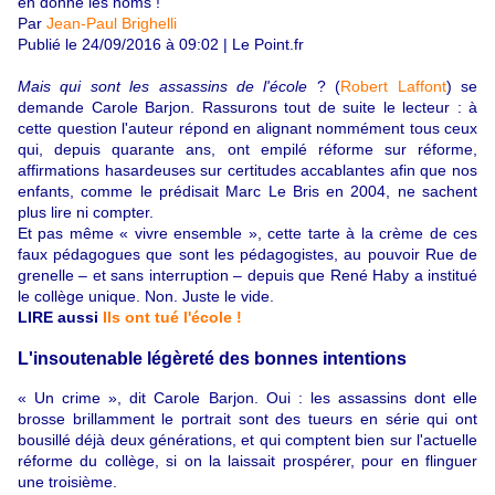
en donne les noms !
Par
Jean-Paul Brighelli
Publié le 24/09/2016 à 09:02 | Le Point.fr
Mais qui sont les assassins de l'école
? (
Robert Laffont
) se
demande Carole Barjon. Rassurons tout de suite le lecteur : à
cette question l'auteur répond en alignant nommément tous ceux
qui, depuis quarante ans, ont empilé réforme sur réforme,
affirmations hasardeuses sur certitudes accablantes afin que nos
enfants, comme le prédisait Marc Le Bris en 2004, ne sachent
plus lire ni compter.
Et pas même « vivre ensemble », cette tarte à la crème de ces
faux pédagogues que sont les pédagogistes, au pouvoir Rue de
grenelle – et sans interruption – depuis que René Haby a institué
le collège unique. Non. Juste le vide.
LIRE aussi
Ils ont tué l'école !
L'insoutenable légèreté des bonnes intentions
« Un crime », dit Carole Barjon. Oui : les assassins dont elle
brosse brillamment le portrait sont des tueurs en série qui ont
bousillé déjà deux générations, et qui comptent bien sur l'actuelle
réforme du collège, si on la laissait prospérer, pour en flinguer
une troisième.