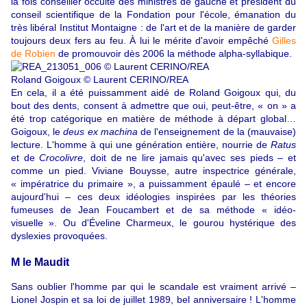
la fois conseiller occulte des ministres de gauche et président du
conseil scientifique de la Fondation pour l'école, émanation du
très libéral Institut Montaigne : de l'art et de la manière de garder
toujours deux fers au feu. À lui le mérite d'avoir empêché
Gilles
de Robien
de promouvoir dès 2006 la méthode alpha-syllabique.
Roland Goigoux © Laurent CERINO/REA
En cela, il a été puissamment aidé de Roland Goigoux qui, du
bout des dents, consent à admettre que oui, peut-être, « on » a
été trop catégorique en matière de méthode à départ global…
Goigoux, le
deus ex machina
de l'enseignement de la (mauvaise)
lecture. L'homme à qui une génération entière, nourrie de
Ratus
et de
Crocolivre
, doit de ne lire jamais qu'avec ses pieds – et
comme un pied. Viviane Bouysse, autre inspectrice générale,
« impératrice du primaire », a puissamment épaulé – et encore
aujourd'hui – ces deux idéologies inspirées par les théories
fumeuses de Jean Foucambert et de sa méthode « idéo-
visuelle ». Ou d'Éveline Charmeux, le gourou hystérique des
dyslexies provoquées.
M le Maudit
Sans oublier l'homme par qui le scandale est vraiment arrivé –
Lionel Jospin et sa loi de juillet 1989, bel anniversaire ! L'homme