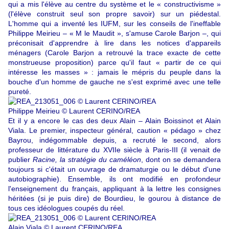
qui a mis l'élève au centre du système et le « constructivisme »
(l'élève construit seul son propre savoir) sur un piédestal.
L'homme qui a inventé les IUFM, sur les conseils de l'ineffable
Philippe Meirieu – « M le Maudit », s'amuse Carole Barjon –, qui
préconisait d'apprendre à lire dans les notices d'appareils
ménagers (Carole Barjon a retrouvé la trace exacte de cette
monstrueuse proposition) parce qu'il faut « partir de ce qui
intéresse les masses » : jamais le mépris du peuple dans la
bouche d'un homme de gauche ne s'est exprimé avec une telle
pureté.
Philippe Meirieu © Laurent CERINO/REA
Et il y a encore le cas des deux Alain – Alain Boissinot et Alain
Viala. Le premier, inspecteur général, caution « pédago » chez
Bayrou, indégommable depuis, a recruté le second, alors
professeur de littérature du XVIIe siècle à Paris-III (il venait de
publier
Racine, la stratégie du caméléon
, dont on se demandera
toujours si c'était un ouvrage de dramaturgie ou le début d'une
autobiographie). Ensemble, ils ont modifié en profondeur
l'enseignement du français, appliquant à la lettre les consignes
héritées (si je puis dire) de Bourdieu, le gourou à distance de
tous ces idéologues coupés du réel.
Alain Viala © Laurent CERINO/REA