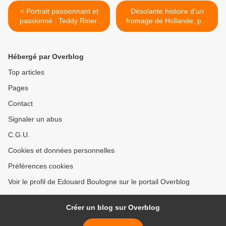
< Portrait passionnant et
Désolante histoire d'un
passionné : Teddy Riner,
fromage de Hollande, par
judoka et catholique
Philippe Bouvard >
Hébergé par Overblog
Top articles
Pages
Contact
Signaler un abus
C.G.U.
Cookies et données personnelles
Préférences cookies
Voir le profil de Edouard Boulogne sur le portail Overblog
Créer un blog sur Overblog