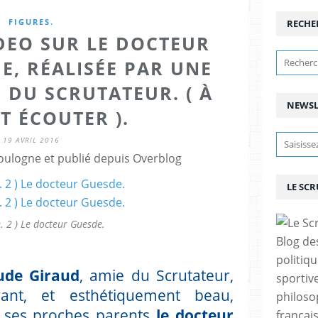
FIGURES.
RECHE
IDEO SUR LE DOCTEUR
E, RÉALISÉE PAR UNE
 DU SCRUTATEUR. ( À
NEWSL
T ÉCOUTER ).
19 AVRIL 2016
ulogne et publié depuis Overblog
LE SC
e. 2 ) Le docteur Guesde.
Blog de
politiq
ude Giraud
, amie du Scrutateur,
sportive
ant, et esthétiquement beau,
philoso
e ses proches parents
le docteur
françai