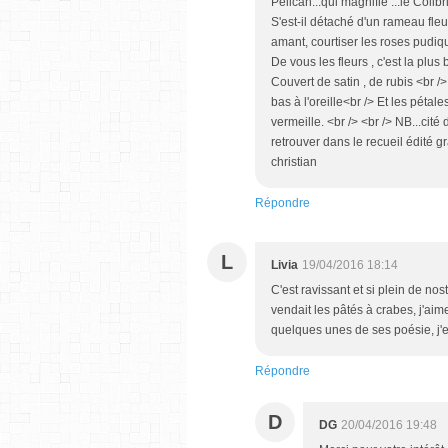
Pélican...qui magnifie ...le Colib
S'est-il détaché d'un rameau fleuri
amant, courtiser les roses pudiqu
De vous les fleurs , c'est la plus
Couvert de satin , de rubis <br /
bas à l'oreille<br /> Et les péta
vermeille. <br /> <br /> NB...cité
retrouver dans le recueil édité 
christian
Répondre
L
Livia
19/04/2016 18:14
C'est ravissant et si plein de nos
vendait les pâtés à crabes, j'ai
quelques unes de ses poésie, j'e
Répondre
D
DG
20/04/2016 19:48