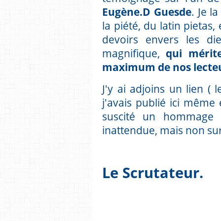
Eugène.D Guesde
. Je l
la piété, du latin pietas
devoirs envers les die
magnifique,
qui mérite
maximum de nos lecteu
J'y ai adjoins un lien (
j'avais publié ici même
suscité un hommage 
inattendue, mais non su
Le Scrutateur.
____________________