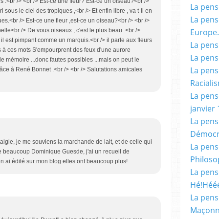
ris :<br /> <br /> Est-ce une fleur? Est-ce un oiseau?<br />
La pensé
 sous le ciel des tropiques ,<br /> Et enfin libre , va t-li en
La pensé
es.<br /> Est-ce une fleur ,est-ce un oiseau?<br /> <br />
Europe.
 belle<br /> De vous oiseaux , c'est le plus beau .<br />
> il est pimpant comme un marquis.<br /> il parle aux fleurs
La pensé
les à ces mots S'empourprent des feux d'une aurore
La pensé
 de mémoire ...donc fautes possibles ...mais on peut le
La pensé
grâce à René Bonnet .<br /> <br /> Salutations amicales
Racialis
La pensé
janvier 
La pens
Démocr
talgie, je me souviens la marchande de lait, et de celle qui
La pensé
me beaucoup Dominique Guesde, j'ai un recueil de
Philoso
n ai édité sur mon blog elles ont beaucoup plus!
La pens
Hé!Héé
La pensé
Maçonn