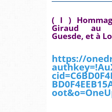
( I ) Hommag
Giraud au 
Guesde, et à Lo
https://onedr
authkey=!A
cid=C6BD0F4
BD0F4EEB15A
oot&o=OneU