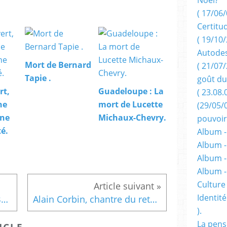
( 17/06/
Certitu
( 19/10/
Autodes
Mort de Bernard
( 21/07/
Tapie .
goût du
rt,
Guadeloupe : La
( 23.08.
ne
mort de Lucette
(29/05/
ne
Michaux-Chevry.
pouvoir
é.
Album -
Album -
Album -
Album 
Culture 
Identité
J'ai signé cette pétition ( E.Boulogne ).
Alain Corbin, chantre du retour sur soi
).
La pens