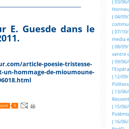
( 03/06/
________________________________
Honneu
( 04/09/
commun
eur E. Guesde dans le
( 07/10
2011.
media e
( 08/09/
ventre 
( 09/06/
r.com/article-poesie-tristesse-
l'Espér
-et-un-hommage-de-mioumoune-
( 12/09/
96018.html
Politess
( 13/06/
Ressent
( 15/06/
epost
0
Polémis
( 16/06/
Noël?