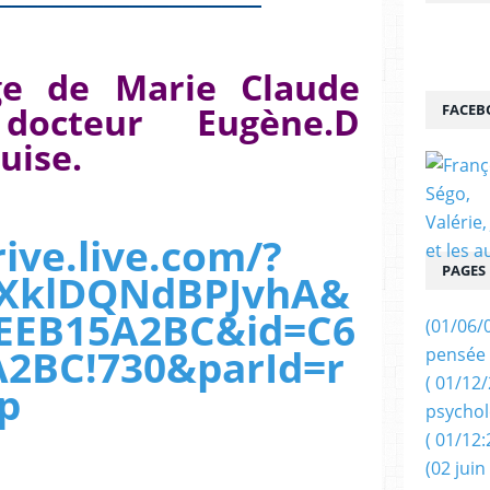
e de Marie Claude
docteur Eugène.D
FACEB
uise.
ive.live.com/?
PAGES
uXklDQNdBPJvhA&
EEB15A2BC&id=C6
(01/06/
2BC!730&parId=r
pensée 
( 01/12
p
psychol
( 01/12:
(02 juin