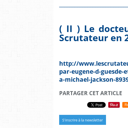
__________________________
( II ) Le doct
Scrutateur en 
http://www.lescrutateu
par-eugene-d-guesde
a-michael-jackson-893
PARTAGER CET ARTICLE
R
S'inscrire à la newsletter