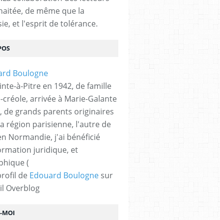
haitée, de même que la
ie, et l'esprit de tolérance.
POS
nte-à-Pitre en 1942, de famille
-créole, arrivée à Marie-Galante
, de grands parents originaires
la région parisienne, l'autre de
n Normandie, j'ai bénéficié
ormation juridique, et
phique (
profil de
Edouard Boulogne
sur
il Overblog
Z-MOI