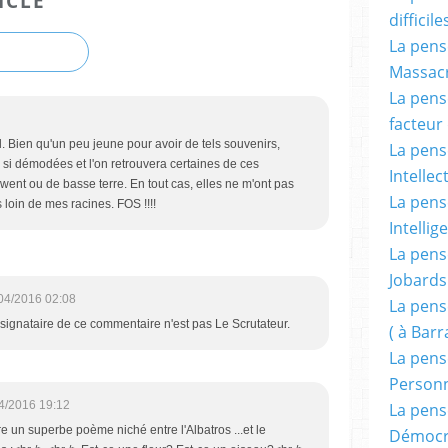
ICLE
difficile
La pensé
Massacr
La pensé
facteur d
. Bien qu'un peu jeune pour avoir de tels souvenirs,
La pensé
 si démodées et l'on retrouvera certaines de ces
Intellec
ent ou de basse terre. En tout cas, elles ne m'ont pas
La pensé
loin de mes racines. FOS !!!!
Intellig
La pensé
Jobards
04/2016 02:08
La pensé
signataire de ce commentaire n'est pas Le Scrutateur.
( à Bar
La pens
Person
4/2016 19:12
La pens
e un superbe poème niché entre l'Albatros ...et le
Démocr