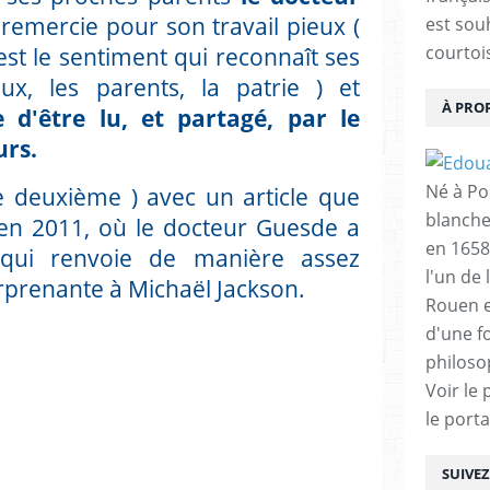
a remercie pour son travail pieux (
est sou
, est le sentiment qui reconnaît ses
courtois
ux, les parents, la patrie ) et
À PRO
 d'être lu, et partagé, par le
rs.
Né à Poi
 le deuxième ) avec un article que
blanche
 en 2011, où le docteur Guesde a
en 1658
qui renvoie de manière assez
l'un de 
rprenante à Michaël Jackson.
Rouen e
d'une f
philoso
Voir le 
le porta
____________________
SUIVE