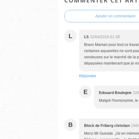
COMMENTER CET ART
Ajouter un commentaire
L
LS
22/04/2016 01:38
Bravo Maman pour tout ce travail
certaines aquarelles ne sont pas
vendeuses sur le marché de la pw
dépaysées maintenant que je vis 
Répondre
E
Edouard Boulogne
22/
Malgré l'homonymie, le 
B
Block de Friberg christian
19/0
Merci Mr Guesde...j'ai en mémoir