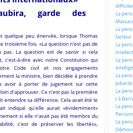
difficile
Taubira, garde des
La pensé
Massacr
La pensé
est quelque peu énervée, lorsque Thomas
facteur d
e troisième fois. «La question n'est pas de
La pensé
u pas. La question est de savoir si cela
Intellec
 c'est-à-dire avec notre Constitution qui
La pensé
notre Code civil et nos engagements
Intellig
La pensé
ement la ministre, bien décidée à prendre
Jobards
s avoir à porter de jugement sur cette
La pensé
 loin d'approuver. Ce n'est pas la première
( à Bar
it entendre sa différence. Cela avait été le
La pens
vait indiqué qu'elle aurait «évidemment»
Person
gnement si elle n'avait pas été membre du
La pens
lité, c'est de préserver les libertés»,
Démocr