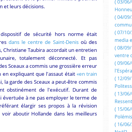
( 03/06/
n et leurs décisions.
Honneu
( 04/09/
commun
( 07/10
dispositif de sécurité hors norme était
media e
ures
dans le centre de Saint-Denis
où des
( 08/09/
s, Christiane Taubira accordait un entretien
ventre 
unaire, totalement déconnecté. Et pas
( 09/06/
des Sceaux a commis une grossière erreur
l'Espér
 en expliquant que l'assaut était
«en train
( 12/09/
si, la garde des Sceaux a peut-être commis
Politess
t obstinément de l'exécutif. Durant de
( 13/06/
nsi évertuée à ne pas employer le terme de
Ressent
éférant élargir ses propos à la révision
( 15/06/
 voir aboutir Hollande dans les meilleurs
Polémis
( 16/06/
Noël?