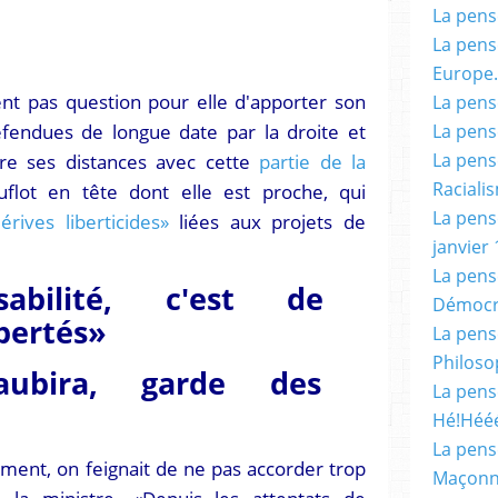
La pensé
La pensé
Europe.
ent pas question pour elle d'apporter son
La pensé
éfendues de longue date par la droite et
La pensé
La pensé
dre ses distances avec cette
partie de la
Racialis
Duflot en tête dont elle est proche, qui
La pensé
érives liberticides»
liées aux projets de
janvier 
La pens
abilité, c'est de
Démocr
ibertés»
La pensé
Philoso
Taubira, garde des
La pens
Hé!Héé
La pensé
ment, on feignait de ne pas accorder trop
Maçonn