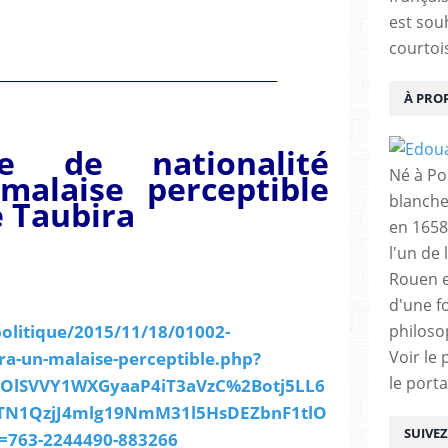
est sou
courtois
________________________________________
À PRO
e de nationalité
Né à Poi
alaise perceptible
blanche
e Taubira
en 1658
l'un de 
Rouen e
d'une f
politique/2015/11/18/01002-
philoso
a-un-malaise-perceptible.php?
Voir le 
le porta
OlSVVY1WXGyaaP4iT3aVzC%2Botj5LL6
bTN1QzjJ4mlg19NmM31l5HsDEZbnF1tlO
SUIVE
763-2244490-883266