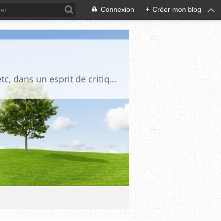
Connexion
+
Créer mon blog
Blog destiné à commenter l'actualité, politique, économique, culturelle, sportive, etc, dans un esprit de critique philosophique, d'esprit chrétien et français.La collaboration des lecteurs est souhaitée, de même que la courtoisie, et l'esprit de tolérance.