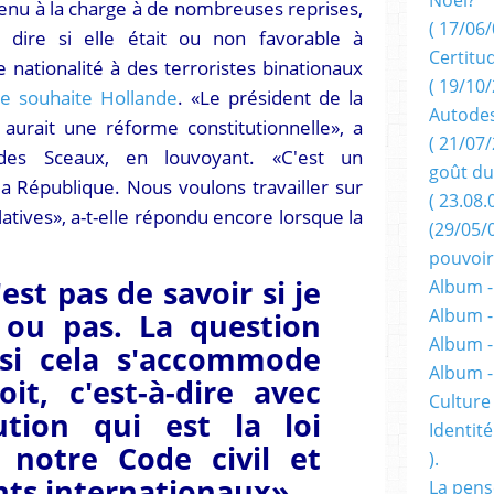
evenu à la charge à de nombreuses reprises,
( 17/06/
 dire si elle était ou non favorable à
Certitu
 nationalité à des terroristes binationaux
( 19/10/
e souhaite Hollande
. «Le président de la
Autodes
aurait une réforme constitutionnelle», a
( 21/07/
des Sceaux, en louvoyant. «C'est un
goût du
 République. Nous voulons travailler sur
( 23.08.
latives», a-t-elle répondu encore lorsque la
(29/05/
pouvoir
est pas de savoir si je
Album -
Album -
e ou pas. La question
Album -
 si cela s'accommode
Album 
it, c'est-à-dire avec
Culture 
ution qui est la loi
Identité
 notre Code civil et
).
ts internationaux»
La pens