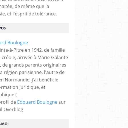
haitée, de même que la
ie, et l'esprit de tolérance.
POS
nte-à-Pitre en 1942, de famille
-créole, arrivée à Marie-Galante
, de grands parents originaires
la région parisienne, l'autre de
n Normandie, j'ai bénéficié
ormation juridique, et
phique (
profil de
Edouard Boulogne
sur
il Overblog
Z-MOI