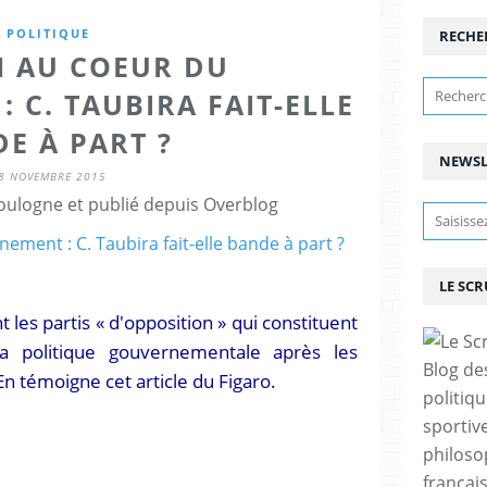
POLITIQUE
RECHE
N AU COEUR DU
 C. TAUBIRA FAIT-ELLE
E À PART ?
NEWSL
8 NOVEMBRE 2015
ulogne et publié depuis Overblog
LE SC
nt les partis « d'opposition » qui constituent
a politique gouvernementale après les
Blog de
n témoigne cet article du Figaro.
politiq
sportive
philoso
françai