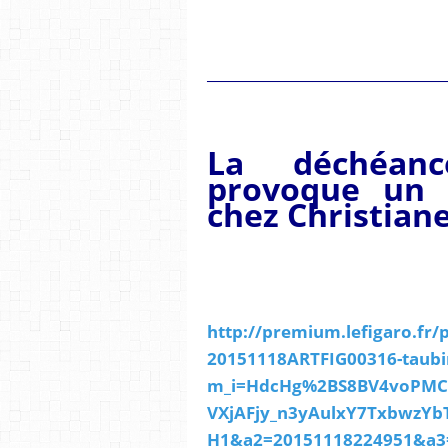
__________________________________
La déchéanc
provoque un m
chez Christian
http://premium.lefigaro.fr/
20151118ARTFIG00316-taubir
m_i=HdcHg%2BS8BV4voPMC
VXjAFjy_n3yAulxY7TxbwzY
H1&a2=20151118224951&a3=