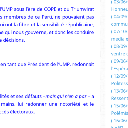
( 03/06/
l’UMP sous l’ère de COPE et du Triumvirat
Honneu
es membres de ce Parti, ne pouvaient pas
( 04/09/
i ont la fibre et la sensibilité républicaine,
commun
( 07/10
he qui nous gouverne, et donc les conduire
media e
e décisions.
( 08/09/
ventre 
( 09/06/
en tant que Président de l’UMP, redonnait
l'Espér
( 12/09/
Politess
( 13/06/
ités et ses défauts –
mais qui n’en a pas
– a
Ressent
mains, lui redonner une notoriété et le
( 15/06/
ccès électoraux.
Polémis
( 16/06/
Noël?