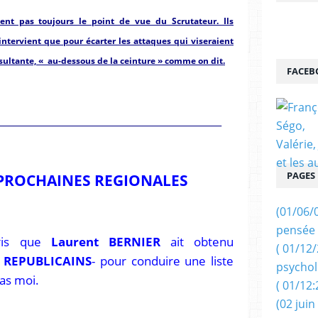
ent pas toujours le point de vue du Scrutateur. Ils
intervient que pour écarter les attaques qui viseraient
ultante, « au-dessous de la ceinture » comme on dit.
FACEB
_____________________________________________
PAGES
 PROCHAINES REGIONALES
(01/06/
pensée 
pris que
Laurent BERNIER
ait obtenu
( 01/12
 REPUBLICAINS
- pour conduire une liste
psychol
as moi.
( 01/12:
(02 juin