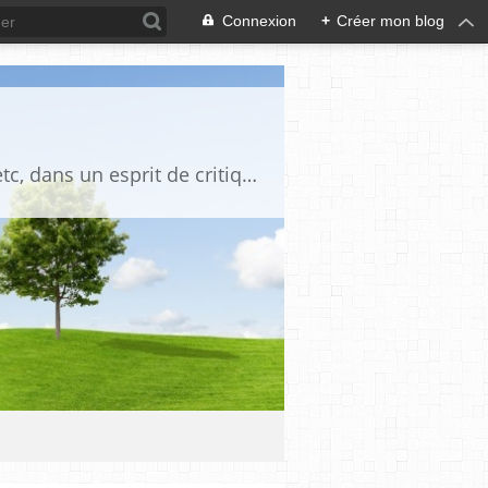
Connexion
+
Créer mon blog
Blog destiné à commenter l'actualité, politique, économique, culturelle, sportive, etc, dans un esprit de critique philosophique, d'esprit chrétien et français.La collaboration des lecteurs est souhaitée, de même que la courtoisie, et l'esprit de tolérance.