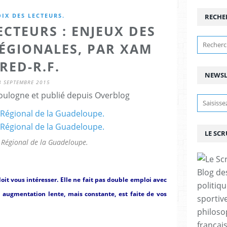
OIX DES LECTEURS.
RECHE
ECTEURS : ENJEUX DES
ÉGIONALES, PAR XAM
RED-R.F.
NEWSL
8 SEPTEMBRE 2015
ulogne et publié depuis Overblog
LE SC
l Régional de la Guadeloupe.
Blog de
oit vous intéresser. Elle ne fait pas double emploi avec
politiq
n augmentation lente, mais constante, est faite de vos
sportive
philoso
françai