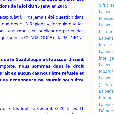
difficile
ions de la loi du 15 Janvier 2015.
La pensé
apitulatif, il n’a jamais été question dans
Massacr
s que des « 13 Régions », formule que les
La pensé
 tous repris, en oubliant de parler des
facteur d
 que sont La GUADELOUPE et la REUNION.
La pensé
Intellec
La pensé
Intellig
es de la Guadeloupe a été assourdissant
La pensé
importe,
nous sommes dans le droit
Jobards
urait en aucun cas nous être refusée et
La pensé
cune ordonnance ne saurait nous être
( à Bar
La pens
Person
La pens
 élire les 6 et 13 décembre 2015 les 41
Démocr