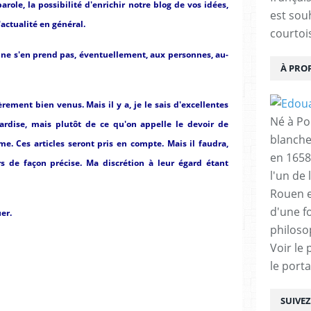
role, la possibilité d'enrichir notre blog de vos idées,
est sou
'actualité en général.
courtois
 ne s'en prend pas, éventuellement, aux personnes, au-
À PRO
èrement bien venus. Mais il y a, je le sais d'excellentes
Né à Poi
ardise, mais plutôt de ce qu'on appelle le devoir de
blanche
e. Ces articles seront pris en compte. Mais il faudra,
en 1658
rs de façon précise. Ma discrétion à leur égard étant
l'un de 
Rouen e
d'une f
er.
philoso
Voir le 
le porta
SUIVE