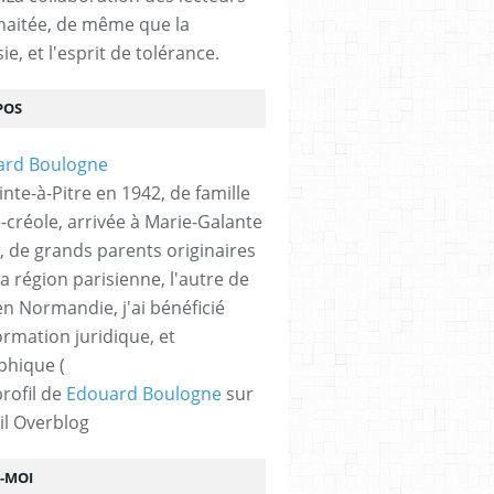
haitée, de même que la
ie, et l'esprit de tolérance.
POS
nte-à-Pitre en 1942, de famille
-créole, arrivée à Marie-Galante
, de grands parents originaires
la région parisienne, l'autre de
n Normandie, j'ai bénéficié
ormation juridique, et
phique (
profil de
Edouard Boulogne
sur
il Overblog
Z-MOI