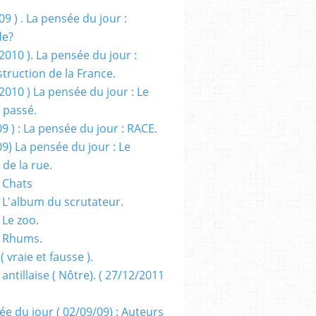
09 ) . La pensée du jour :
de?
2010 ). La pensée du jour :
truction de la France.
2010 ) La pensée du jour : Le
 passé.
09 ) : La pensée du jour : RACE.
09) La pensée du jour : Le
 de la rue.
 Chats
 L'album du scrutateur.
 Le zoo.
- Rhums.
( vraie et fausse ).
 antillaise ( Nôtre). ( 27/12/2011
ée du jour ( 02/09/09) : Auteurs