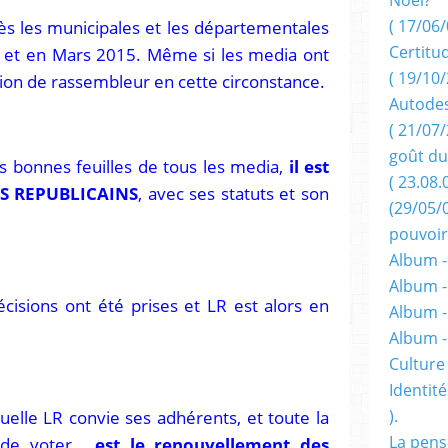
ès les municipales et les départementales
( 17/06/
Certitu
 et en Mars 2015. Même si les media ont
( 19/10/
ion de rassembleur en cette circonstance.
Autodes
( 21/07/
goût du
es bonnes feuilles de tous les media,
il est
( 23.08.
LES REPUBLICAINS
, avec ses statuts et son
(29/05/
pouvoir
Album -
Album -
cisions ont été prises et LR est alors en
Album -
Album 
Culture 
Identité
quelle LR convie ses adhérents, et toute la
).
La pens
e de voter,
est le renouvellement des