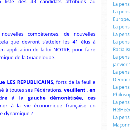
la liste des 43 candidats attribués au
La pensé
La pensé
Europe.
La pensé
 nouvelles compétences, de nouvelles
La pensé
 cela que devront s’atteler les 41 élus à
La pensé
n application de la loi NOTRE, pour faire
Racialis
mique de la Guadeloupe.
La pensé
janvier 
La pens
Démocr
que LES REPUBLICAINS
, forts de la feuille
La pensé
sé à toutes ses Fédérations,
veuillent , en
Philoso
ndre à la gauche démonétisée, ces
La pens
nner à la vie économique française un
Hé!Héé
le dynamique ?
La pensé
Maçonn